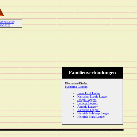
arina Seiler
85-1823)
Familienverbindungen
Ehepartner/Kinder:
Katharina Guntern
Franz Emil Lagger
Katharina Leonie Lagger
Joseph Lagger+
Ludwig Lagger+
Antonia Lagger+
Katharina Lagger+
Heinrich Polykarp Lagger
Heinrich Franz Lagger