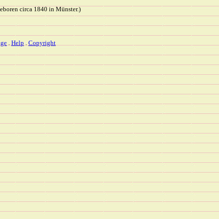
eboren circa 1840 in Münster.)
ge
.
Help
.
Copyright