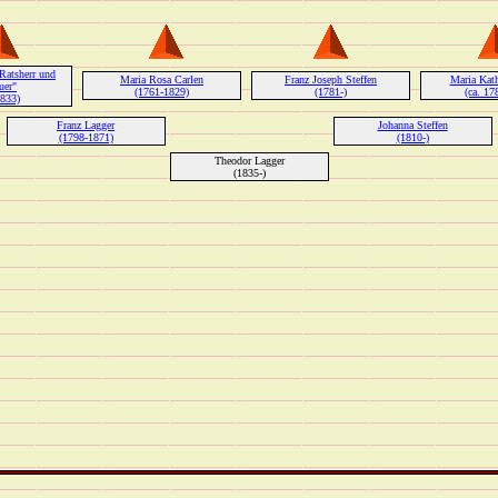
Ratsherr und
Maria Rosa Carlen
Franz Joseph Steffen
Maria Kath
uer"
(1761-1829)
(1781-)
(ca. 17
1833)
Franz Lagger
Johanna Steffen
(1798-1871)
(1810-)
Theodor Lagger
(1835-)